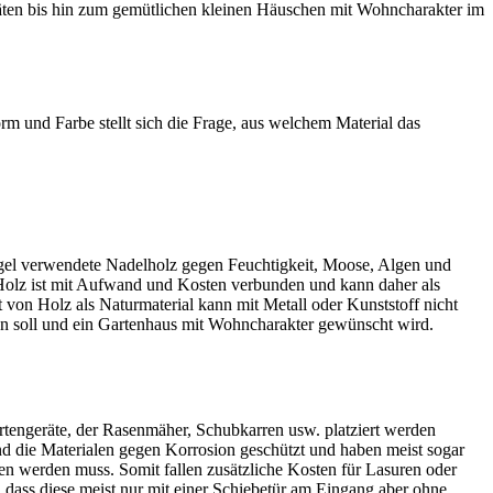
eräten bis hin zum gemütlichen kleinen Häuschen mit Wohncharakter im
m und Farbe stellt sich die Frage, aus welchem Material das
Regel verwendete Nadelholz gegen Feuchtigkeit, Moose, Algen und
Holz ist mit Aufwand und Kosten verbunden und kann daher als
von Holz als Naturmaterial kann mit Metall oder Kunststoff nicht
n soll und ein Gartenhaus mit Wohncharakter gewünscht wird.
artengeräte, der Rasenmäher, Schubkarren usw. platziert werden
ind die Materialen gegen Korrosion geschützt und haben meist sogar
chen werden muss. Somit fallen zusätzliche Kosten für Lasuren oder
dass diese meist nur mit einer Schiebetür am Eingang aber ohne