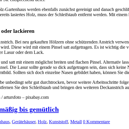
z-Gartenhaus werden ebenfalls zunächst gereinigt und danach geschlif
ereits lasiertes Holz, muss der Schleifstaub entfernt werden. Mit eine
 oder lackieren
nstrich. Bei neu gekauften Hölzern ohne schützenden Anstrich verwend
 wird. Diese wird mit einem Pinsel satt aufgetragen. Es ist wichtig di
der Lasur oder dem Lack.
d satt mit einem möglichst breiten und flachen Pinsel. Alternativ lasse
el. Die Lasur sollte gerade so dick aufgetragen sein, dass sich keine 
tbild. Sollten sich doch einzelne Nasen gebildet haben, können Sie die
arbe unbedingt sehr gut durchtrocken, bevor weitere Arbeitsschritte fo
fernen Sie den Schleifstaub und bringen den weiteren Deckanstrich au
/ artursfoto – pixabay.com
mäßig bis gemütlich
nhaus
,
Gerätehäuser
,
Holz
,
Kunststoff
,
Metall
0 Kommentare