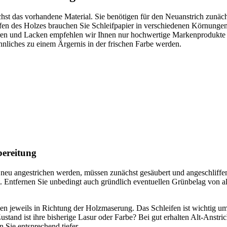
chst das vorhandene Material. Sie benötigen für den Neuanstrich zunäc
 des Holzes brauchen Sie Schleifpapier in verschiedenen Körnungen m
en und Lacken empfehlen wir Ihnen nur hochwertige Markenprodukte zu 
liches zu einem Ärgernis in der frischen Farbe werden.
bereitung
k neu angestrichen werden, müssen zunächst gesäubert und angeschlif
nt. Entfernen Sie unbedingt auch gründlich eventuellen Grünbelag vo
auen jeweils in Richtung der Holzmaserung. Das Schleifen ist wichtig 
nd ist ihre bisherige Lasur oder Farbe? Bei gut erhalten Alt-Anstriche
n Sie entsprechend tiefer.