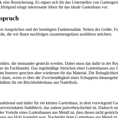
k eine Bereicherung. Es eignet sich für das Unterstellen von Garteng
folgend einige interessante Ideen für das ideale Gartenhaus vor.
nspruch
en Ansprüchen und der benötigten Funktionalität. Neben der Größe, For
teile, die wir Ihnen nachfolgen zusammengefasst ausführen möchten.
kbohlen, die ineinander gesteckt werden. Dabei muss das dafür in der 
cke im Fachhandel. Das regelmäßige Streichen eines Gartenhauses aus 
m Inneren sprechen aber wiederum für das Material. Die Behaglichkeit 
re dann, wenn es über die Zweckmäßigkeit eines Schuppens hinausgehe
hältnis für ein Blockbohlenhaus aus Nadelholz.
e funktional und daher für ein kleines Gartenhaus, in dem vorwiegend G
euerverzinktem Stahlblech, das zudem pulverbeschichtet ist. Dadurch s
r Vorteile eines Gartenhauses aus Metall ist, dass dieses nicht gestri
us aus Holz komplett weg. Nachteilig beim Gartenhaus aus Metall ist, 