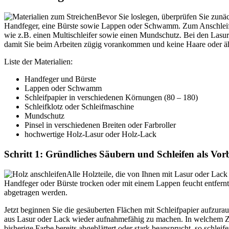
Bevor Sie loslegen, überprüfen Sie zunä
Handfeger, eine Bürste sowie Lappen oder Schwamm. Zum Anschleifen
wie z.B. einen Multischleifer sowie einen Mundschutz. Bei den Lasur
damit Sie beim Arbeiten zügig vorankommen und keine Haare oder ähn
Liste der Materialien:
Handfeger und Bürste
Lappen oder Schwamm
Schleifpapier in verschiedenen Körnungen (80 – 180)
Schleifklotz oder Schleifmaschine
Mundschutz
Pinsel in verschiedenen Breiten oder Farbroller
hochwertige Holz-Lasur oder Holz-Lack
Schritt 1: Gründliches Säubern und Schleifen als Vor
Alle Holzteile, die von Ihnen mit Lasur oder Lac
Handfeger oder Bürste trocken oder mit einem Lappen feucht entfer
abgetragen werden.
Jetzt beginnen Sie die gesäuberten Flächen mit Schleifpapier aufzur
aus Lasur oder Lack wieder aufnahmefähig zu machen. In welchem Zusta
bisherige Farbe bereits abgeblättert oder stark beansprucht, so schleife