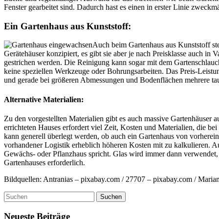
Fenster gearbeitet sind. Dadurch hast es einen in erster Linie zweckm
Ein Gartenhaus aus Kunststoff:
Auch beim Gartenhaus aus Kunststoff ste
Gerätehäuser konzipiert, es gibt sie aber je nach Preisklasse auch in 
gestrichen werden. Die Reinigung kann sogar mit dem Gartenschlauch 
keine speziellen Werkzeuge oder Bohrungsarbeiten. Das Preis-Leistungs
und gerade bei größeren Abmessungen und Bodenflächen mehrere tau
Alternative Materialien:
Zu den vorgestellten Materialien gibt es auch massive Gartenhäuser a
errichteten Hauses erfordert viel Zeit, Kosten und Materialien, die 
kann generell überlegt werden, ob auch ein Gartenhaus von vorherein 
vorhandener Logistik erheblich höheren Kosten mit zu kalkulieren. A
Gewächs- oder Pflanzhaus spricht. Glas wird immer dann verwendet, we
Gartenhauses erforderlich.
Bildquellen: Antranias – pixabay.com / 27707 – pixabay.com / Maria
Neueste Beiträge