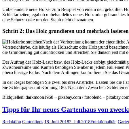
Unbehandelte neue Hölzer zum Beispiel von einem neu gekauften Hol
Schleifarbeiten, egal ob unbehandeltes neues Holz oder gebrauchtes b
eine Schutzmaske um den Staub nicht einzuatmen.
Schritt 2: Das Holz grundieren und mehrfach lasieren
Nach der Vorbereitung kommt der eigentliche A
Vorstreichfarbe, die häufig als Holzschutz oder Holzgrund bezeichnet
die Grundierung gut durchtrocken und streichen Sie danach erst mit 
Der Auftrag der Holz-Lasur bzw. des Holz-Lacks erfolgt gleichmäßig un
Zwischenräume und Kanten benötigen Sie aber in jedem Fall einen Pins
überschüssige Farbe. Nach dem Auftragen kontrollieren Sie das Gesam
In der Regel benötigen Sie zwei bis drei Anstriche. Lassen Sie die F
Sie Schleifpapier mit Körnung 180. Nach dem Zwischen-Schleifen ent
Bildquellen: darkmoon1968 – pixabay.com / fotoblend – pixabay.com 
Tipps für Ihr neues Gartenhaus von zweck
Redaktion
Gartentipps
18. Juni 2018
2. Juli 2018
Funktionalität
,
Garte