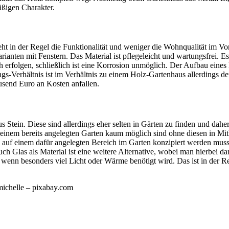
äßigen Charakter.
ht in der Regel die Funktionalität und weniger die Wohnqualität im Vor
Varianten mit Fenstern. Das Material ist pflegeleicht und wartungsfrei.
erfolgen, schließlich ist eine Korrosion unmöglich. Der Aufbau eines 
-Verhältnis ist im Verhältnis zu einem Holz-Gartenhaus allerdings deut
send Euro an Kosten anfallen.
us Stein. Diese sind allerdings eher selten in Gärten zu finden und da
bei einem bereits angelegten Garten kaum möglich sind ohne diesen in M
auf einem dafür angelegten Bereich im Garten konzipiert werden muss. 
uch Glas als Material ist eine weitere Alternative, wobei man hierbei
nn besonders viel Licht oder Wärme benötigt wird. Das ist in der Rege
michelle – pixabay.com