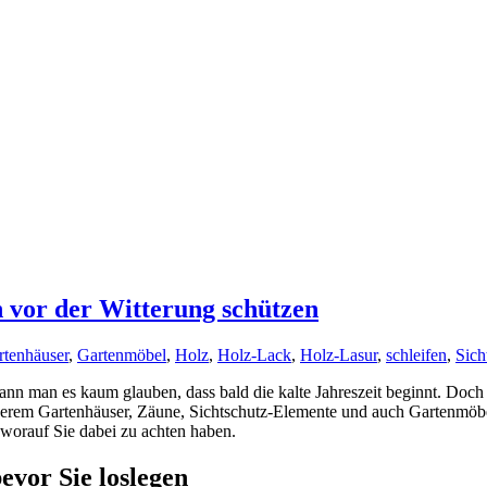
n vor der Witterung schützen
rtenhäuser
,
Gartenmöbel
,
Holz
,
Holz-Lack
,
Holz-Lasur
,
schleifen
,
Sich
n man es kaum glauben, dass bald die kalte Jahreszeit beginnt. Doch g
anderem Gartenhäuser, Zäune, Sichtschutz-Elemente und auch Gartenmöbe
 worauf Sie dabei zu achten haben.
evor Sie loslegen